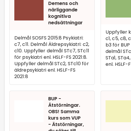
Demens och
närliggande
kognitiva
nedsättningar
Uppfyller 
Delmål SOSFS 2015:8 Psykiatri:
c1, c5, c8, 
c7, c11. Delmål Äldrepsykiatri: c2,
b3 för BUP 
c10. Uppfyller delmål STc7, STc11
delmål STc1
för psykiatri enl. HSLF-FS 2021:8.
STa1, STa4,
Uppfyller delmål STc2, STc10 för
enl. HSLF-F
äldrepsykiatri enl. HSLF-FS
2021:8
BUP -
Ätstörningar.
OBS! Samma
kurs som VUP
- Ätstörningar,
du söker till ...