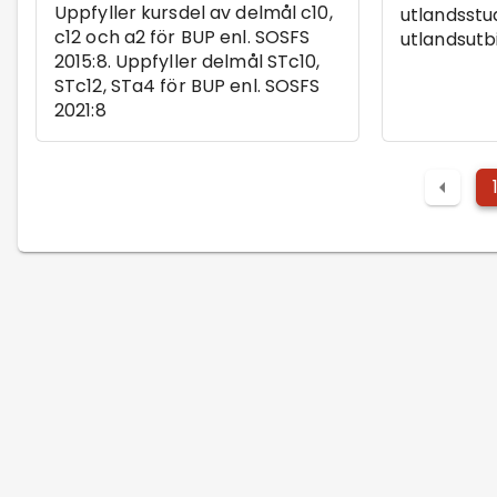
Uppfyller kursdel av delmål c10,
utlandsstu
c12 och a2 för BUP enl. SOSFS
utlandsutb
2015:8. Uppfyller delmål STc10,
STc12, STa4 för BUP enl. SOSFS
2021:8