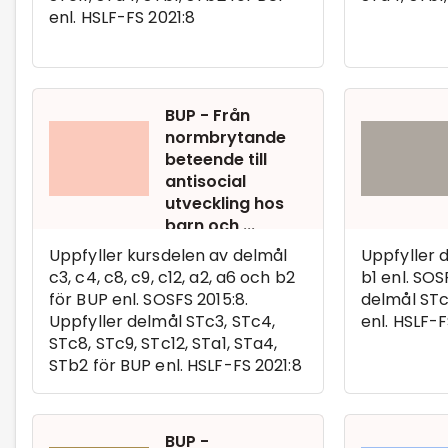
enl. HSLF-FS 2021:8
BUP - Från
normbrytande
beteende till
antisocial
utveckling hos
barn och ...
Uppfyller kursdelen av delmål
Uppfyller 
c3, c4, c8, c9, c12, a2, a6 och b2
b1 enl. SOS
för BUP enl. SOSFS 2015:8.
delmål STc
Uppfyller delmål STc3, STc4,
enl. HSLF-F
STc8, STc9, STc12, STa1, STa4,
STb2 för BUP enl. HSLF-FS 2021:8
BUP -