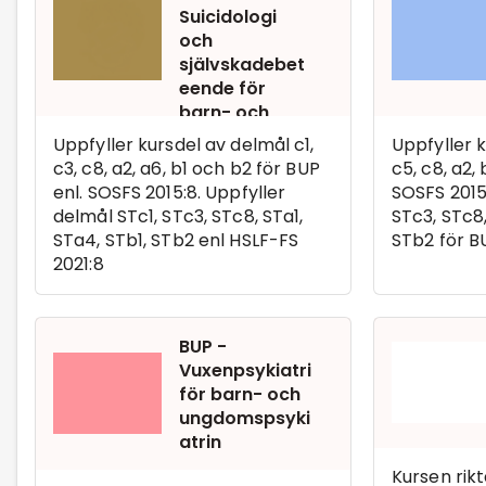
Suicidologi
och
självskadebet
eende för
barn- och
ungdomspsyki
Uppfyller kursdel av delmål c1,
Uppfyller k
atrin
c3, c8, a2, a6, b1 och b2 för BUP
c5, c8, a2,
enl. SOSFS 2015:8. Uppfyller
SOSFS 2015
delmål STc1, STc3, STc8, STa1,
STc3, STc8,
STa4, STb1, STb2 enl HSLF-FS
STb2 för BU
2021:8
BUP -
Vuxenpsykiatri
för barn- och
ungdomspsyki
atrin
Kursen rikta