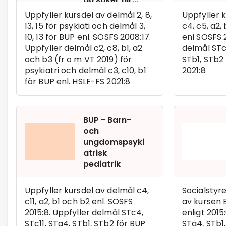
Uppfyller kursdel av delmål 2, 8,
Uppfyller k
13, 15 för psykiati och delmål 3,
c4, c5, a2,
10, 13 för BUP enl. SOSFS 2008:17.
enl SOSFS 2
Uppfyller delmål c2, c8, b1, a2
delmål STc
och b3 (fr o m VT 2019) för
STb1, STb2 
psykiatri och delmål c3, c10, b1
2021:8
för BUP enl. HSLF-FS 2021:8
BUP - Barn-
och
ungdomspsyki
atrisk
pediatrik
Uppfyller kursdel av delmål c4,
Socialstyr
c11, a2, b1 och b2 enl. SOSFS
av kursen 
2015:8. Uppfyller delmål STc4,
enligt 2015
STc11, STa4, STb1, STb2 för BUP
STa4, STb1,