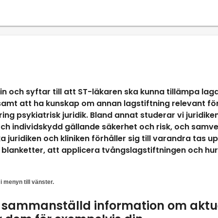
in och syftar till att ST-läkaren ska kunna tillämpa lag
amt att ha kunskap om annan lagstiftning relevant fö
ing psykiatrisk juridik. Bland annat studerar vi juridike
och individskydd gällande säkerhet och risk, och samv
uridiken och kliniken förhåller sig till varandra tas up
h blanketter, att applicera tvångslagstiftningen och hur
i menyn till vänster.
d sammanställd information om aktu