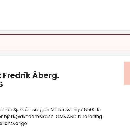
 Fredrik Åberg.
6
e från Sjukvårdsregion Mellansverige: 8500 kr.
der.bjork@akademiska.se. OMVÄND turordning.
ellansverige