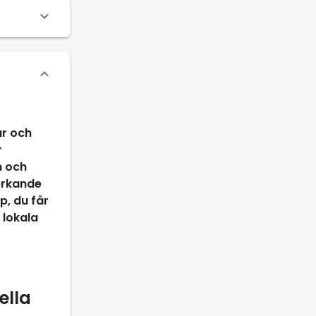
ar och
r
n och
erkande
p, du får
 lokala
ella