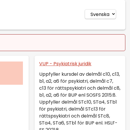
VUP - Psykiatrisk juridik
Uppfyller kursdel av delmål c10, c13,
b1, a2, a6 för psykiatri, delmål c7,
c13 för rättspsykiatri och delmål c8,
b1, a2, a6 för BUP enl SOSFS 2015:8.
Uppfyller delmål STc10, STa4, STb1
för psykiatri, delmål STc13 för
rättspsykiatri och delmål STc8,
STa4, STa6, STb1 för BUP enl. HSLF-
FS 2021:8