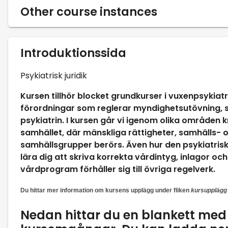
Other course instances
Introduktionssida
Psykiatrisk juridik
Kursen tillhör blocket grundkurser i vuxenpsykiatr
förordningar som reglerar myndighetsutövning, s
psykiatrin. I kursen går vi igenom olika områden kr
samhället, där mänskliga rättigheter, samhälls- 
samhällsgrupper berörs. Även hur den psykiatriska j
lära dig att skriva korrekta vårdintyg, inlagor oc
vårdprogram förhåller sig till övriga regelverk.
Du hittar mer information om kursens upplägg under fliken
kursupplägg
Nedan hittar du en blankett me